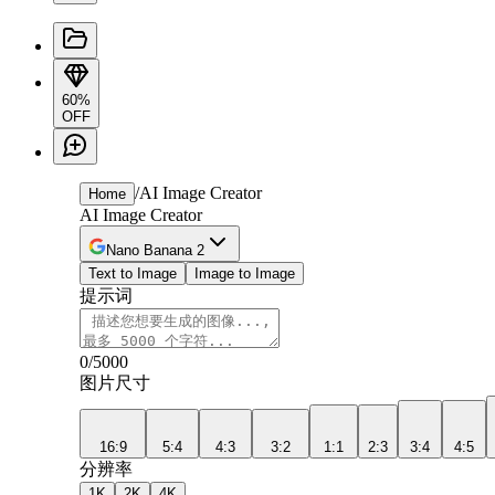
60%
OFF
/
AI Image Creator
Home
AI Image Creator
Nano Banana 2
Text to Image
Image to Image
提示词
0
/5000
图片尺寸
16:9
5:4
4:3
3:2
1:1
2:3
3:4
4:5
分辨率
1K
2K
4K