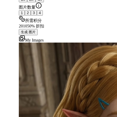
图片数量
1
2
3
4
所需积分
20
10
50% 折扣
生成 图片
My Images